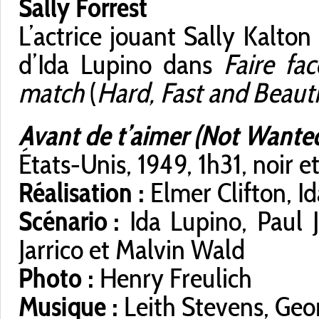
Sally Forrest
L’actrice jouant Sally Kalto
d’Ida Lupino dans
Faire fac
match
(
Hard, Fast and Beauti
Avant de t’aimer (Not Wanted
États-Unis, 1949, 1h31, noir e
Réalisation :
Elmer Clifton, I
Scénario :
Ida Lupino, Paul J
Jarrico et Malvin Wald
Photo :
Henry Freulich
Musique :
Leith Stevens, Ge