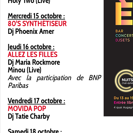
Holy Two (Live)
Mercredi 15 octobre :
80'S SYNTHÉTISEUR
Dj Phoenix Amer
Jeudi 16 octobre :
ALLEZ LES FILLES
Dj Maria Rockmore
Minou (Live)
Avec la participation de BNP
Paribas
Vendredi 17 octobre :
MOVIDA POP
Dj Tatie Charby
Samedi 18 octobre :