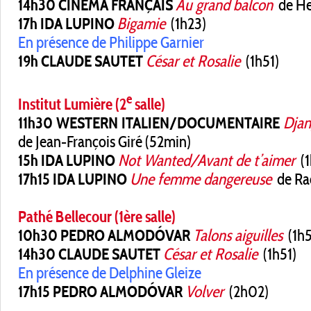
14h30 CINÉMA FRANÇAIS
Au grand balcon
de He
17h IDA LUPINO
Bigamie
(1h23)
En présence de Philippe Garnier
19h CLAUDE SAUTET
César et Rosalie
(1h51)
e
Institut Lumière (2
salle)
11h30 WESTERN ITALIEN/DOCUMENTAIRE
Djan
de Jean-François Giré (52min)
15h IDA LUPINO
Not Wanted/Avant de t’aimer
(1
17h15 IDA LUPINO
Une femme dangereuse
de Rao
Pathé Bellecour (1ère salle)
10h30 PEDRO ALMODÓVAR
Talons aiguilles
(1h5
14h30 CLAUDE SAUTET
César et Rosalie
(1h51)
En présence de Delphine Gleize
17h15 PEDRO ALMODÓVAR
Volver
(2h02)