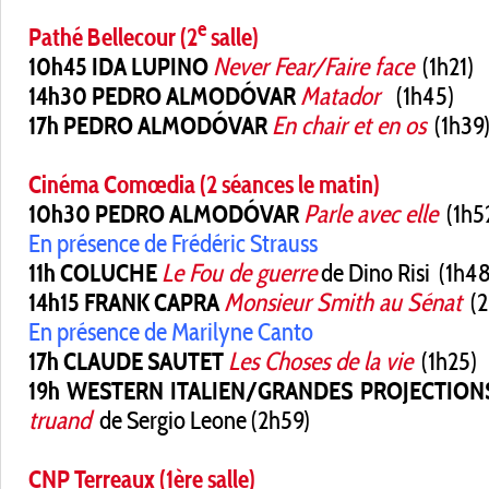
e
Pathé Bellecour (2
salle)
10h45 IDA LUPINO
Never Fear/Faire face
(1h21)
14h30 PEDRO ALMODÓVAR
Matador
(1h45)
17h PEDRO ALMODÓVAR
En chair et en os
(1h39
Cinéma Comœdia (2 séances le matin)
10h30 PEDRO ALMODÓVAR
Parle avec elle
(1h5
En présence de Frédéric Strauss
11h COLUCHE
Le Fou de guerre
de Dino Risi (1h48
14h15 FRANK CAPRA
Monsieur Smith au Sénat
(2
En présence de Marilyne Canto
17h CLAUDE SAUTET
Les Choses de la vie
(1h25)
19h WESTERN ITALIEN/GRANDES PROJECTION
truand
de Sergio Leone (2h59)
CNP Terreaux (1ère salle)