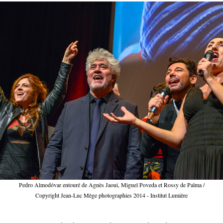
Pedro Almodóvar entouré de Agnès Jaoui, Miguel Poveda et Rossy de Palma /
Copyright Jean-Luc Mège photographies 2014 - Institut Lumière