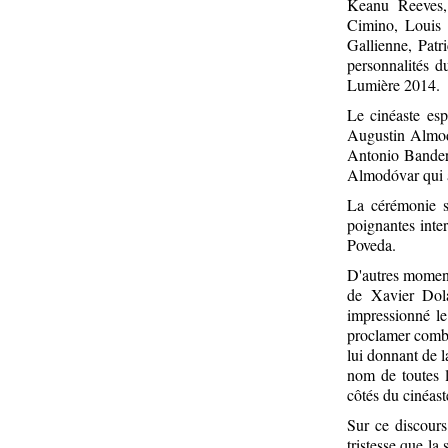
Keanu Reeves, 
Cimino, Louis 
Gallienne, Patr
personnalités 
Lumière 2014.
Le cinéaste es
Augustin Almodó
Antonio Bandera
Almodóvar qui a
La cérémonie s
poignantes inte
Poveda.
D'autres moments
de Xavier Dola
impressionné le
proclamer combi
lui donnant de l
nom de toutes 
côtés du cinéast
Sur ce discour
tristesse que la