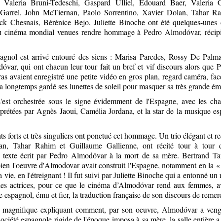
Valeria Bruni-Tedeschi, Gaspard Ulliel, Edouard Baer, Valeria 
Garrel, John McTiernan, Paolo Sorrentino, Xavier Dolan, Tahar R
ick Chesnais, Bérénice Bejo, Juliette Binoche ont été quelques-une
du cinéma mondial venues rendre hommage à Pedro Almodóvar, récipi
pagnol est arrivé entouré des siens : Marisa Paredes, Rossy De Palm
var, qui ont chacun leur tour fait un bref et vif discours alors que 
s avaient enregistré une petite vidéo en gros plan, regard caméra, fac
 longtemps gardé ses lunettes de soleil pour masquer sa très grande ém
'est orchestrée sous le signe évidemment de l'Espagne, avec les ch
rprétées par Agnès Jaoui, Camélia Jordana, et la star de la musique e
 forts et très singuliers ont ponctué cet hommage. Un trio élégant et r
n, Tahar Rahim et Guillaume Gallienne, ont récité tour à tour 
 texte écrit par Pedro Almodóvar à la mort de sa mère. Bertrand Ta
en l'oeuvre d'Almodovar avait construit l'Espagne, notamment en la « 
a vie, en l'étreignant ! Il fut suivi par Juliette Binoche qui a entonné u
les actrices, pour ce que le cinéma d’Almodóvar rend aux femmes, av
e espagnol, ému et fier, la traduction française de son discours de reme
s magnifique expliquant comment, par son oeuvre, Almodóvar a veng
 société espagnole rigide de l'époque imposa à sa mère, la salle entière