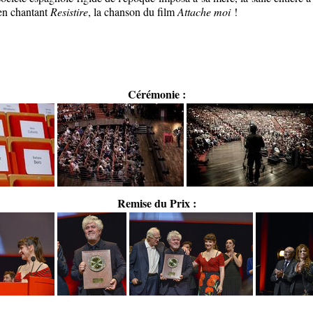
en chantant
Resistire
, la chanson du film
Attache moi
!
Cérémonie :
Remise du Prix :