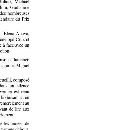
Golino, Michael
ahim, Guillaume
s des nombreuses
endaire du Prix
a, Elena Anaya,
Penelope Cruz et
e à face avec un
otion.
ansons flamenco
spagnole, Miguel
ecueilli, composé
dans un silence
vernier est venu
bikinisant », en
n remerciement au
ant de lire aux
rciement.
é les années de
 a terminé debout