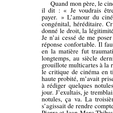
Quand mon père, le cinéa
il dit : « Je voudrais êt
payer. » L’amour du cin
congénital, héréditaire. C
donné le droit, la légitimit
Je n’ai cessé de me poser 
réponse confortable. Il fa
en la matière fut traumati
longtemps, au siècle der
grouillote multicartes à la
le critique de cinéma en t
haute probité, m’avait pris
à rédiger quelques notule
jour. J’exultais, je trembl
notules, ça va. La troisiè
s’agissait de rendre compt
Pierre et Jean-Marc Thibau