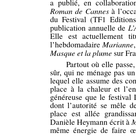
a publié, en collaborati
Roman de Cannes
à l’occa
du Festival (TF1 Edition
L’
publication annuelle de
Elle est actuellement t
Marianne
l’hebdomadaire
Masque et la plume
sur Fra
Partout où elle passe, 
sûr, qui ne ménage pas un 
lequel elle assume des conv
place à la chaleur et l’
généreuse que le festival 
dont l’autorité se mêle d
place est allée grandiss
M
Danièle Heymann écrit à
même énergie de faire œ